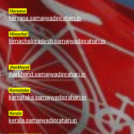
Haryana
haryana.samajwadiprahari.in
Himachal
himachalpradesh.samajwadiprahari.in
Jharkhand
jharkhand.samajwadiprahari.in
Karnataka
karnataka.samajwadiprahari.in
Kerala
k
erala.samajwadiprahari.in