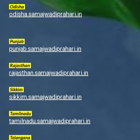
Odisha
odisha.samajwadiprahari.in
Punjab
punjab.samajwadiprahari.in
Rajasthan
rajasthan.samajwadiprahari.in
Sikkim
sikkim.samajwadiprahari.in
Tamilnadu
tamilnadu.samajwadiprahari.in
Telangana