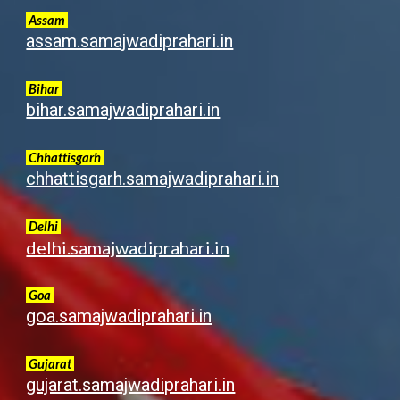
Assam
assam.samajwadiprahari.in
Bihar
bihar.samajwadiprahari.in
Chhattisgarh
chhattisgarh.samajwadiprahari.in
Delhi
delhi.samajwadiprahari.in
Goa
goa.samajwadiprahari.in
G
ujarat
gujarat.samajwadiprahari.in