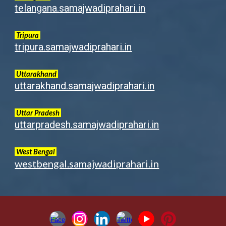
telangana.samajwadiprahari.in
Tripura
tripura.samajwadiprahari.in
Uttarakhand
uttarakhand.samajwadiprahari.in
Uttar Pradesh
uttarpradesh.samajwadiprahari.in
West Bengal
westbengal.samajwadiprahari.in