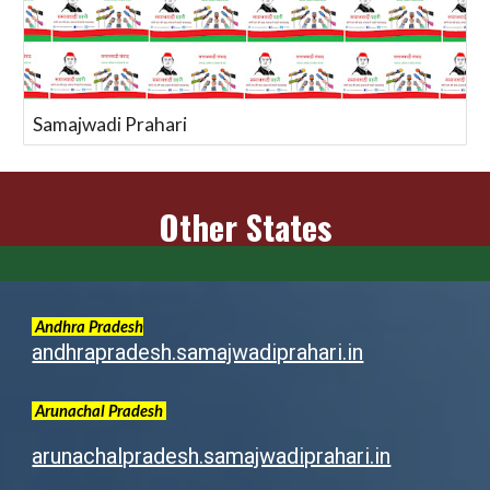
Samajwadi Prahari
Other States
Andhra Pradesh
andhrapradesh.samajwadiprahari.in
Arunachal
Pradesh
arunachalpradesh.samajwadiprahari.in