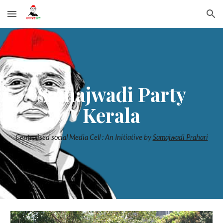
Skip to main content
Skip to navigation
Samajwadi Party
Kerala
Centralised social Media Cell : An Initiative by
Samajwadi Prahari