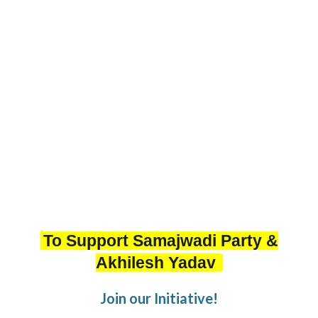
To Support Samajwadi Party &
Akhilesh Yadav
Join our Initiative!