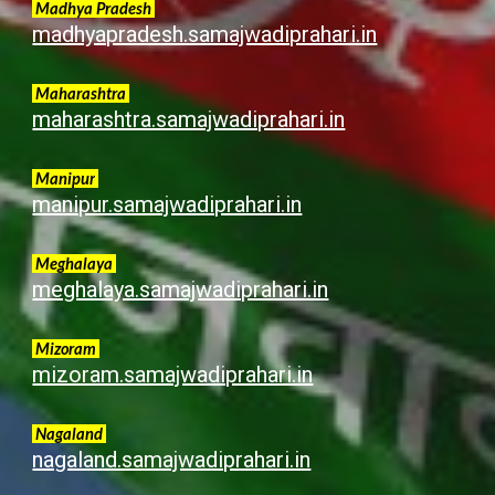
Madhya Pradesh
madhyapradesh.samajwadiprahari.in
Maharashtra
maharashtra.samajwadiprahari.in
Manipur
manipur.samajwadiprahari.in
Meghalaya
meghalaya.samajwadiprahari.in
Mizoram
mizoram.samajwadiprahari.in
Nagaland
nagaland.samajwadiprahari.in